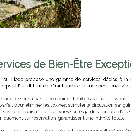
rvices de Bien-Être Except
du Liège propose une gamme de services dédiés à la rela
rps et l’esprit tout en offrant une expérience personnalisée e
séance de sauna dans une cabine chauffée au bois, pouvant acc
ait pour éliminer les toxines, stimuler la circulation sanguin
 ses sons apaisants et ses vues sur les jardins, renforce l’eff
niquement sur réservation, garantissant une intimité totale.
assage personnalisé réalisé par la professionnelle Marie-Amé