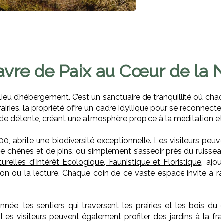
vre de Paix au Cœur de la 
ieu d’hébergement. C’est un sanctuaire de tranquillité où cha
rairies, la propriété offre un cadre idyllique pour se reconnec
étente, créant une atmosphère propice à la méditation et à
000
, abrite une biodiversité exceptionnelle. Les visiteurs p
de chênes et de pins, ou simplement s’asseoir près du ruisseau
elles d'Intérêt Ecologique, Faunistique et Floristique
, ajo
on ou la lecture. Chaque coin de ce vaste espace invite à rale
e, les sentiers qui traversent les prairies et les bois d
 Les visiteurs peuvent également profiter des jardins à la fr