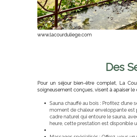
www.lacourduliege.com
Des Se
Pour un
séjour bien-être
complet, La Cour 
soigneusement conçues, visent à apaiser le co
Sauna chauffé au bois
:
Profitez d’une 
moment de chaleur enveloppante est parf
cadre naturel qui entoure le sauna, avec
heure, cette prestation est disponible u
Massages spécialisés :
Offrez-vous un m