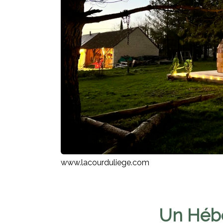
www.lacourduliege.com
Un Hébe