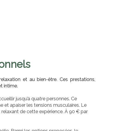
ionnels
xation et au bien-être. Ces prestations,
t intime.
ueillir jusqu’à quatre personnes. Ce
e et apaiser les tensions musculaires. Le
et relaxant de cette expérience. À 90 € par
lie. Parmi les options proposées, le