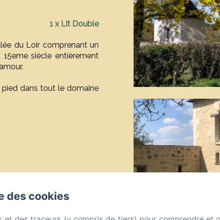
1 x Lit Double
llée du Loir comprenant un
 15eme siècle entièrement
 amour.
 pied dans tout le domaine
se des cookies
s et des traceurs (y compris de tiers) pour comprendre et 